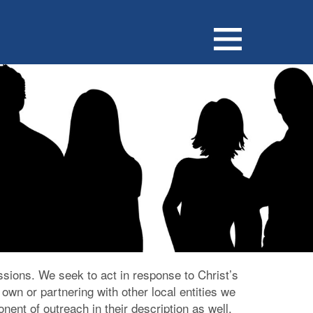
SEARCH
ssions. We seek to act in response to Christ’s
own or partnering with other local entities we
ent of outreach in their description as well.