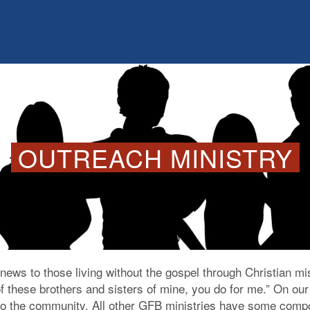
Search
OUTREACH MINISTRY
ews to those living without the gospel through Christian mi
f these brothers and sisters of mine, you do for me.” On our 
e to the community. All other GFB ministries have some compon