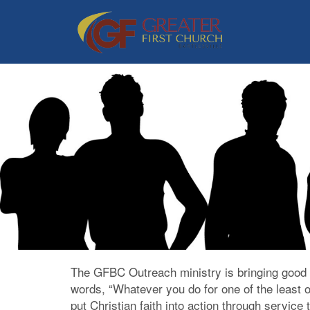
Skip
to
main
content
The GFBC Outreach ministry is bringing good n
words, “Whatever you do for one of the least o
put Christian faith into action through servic